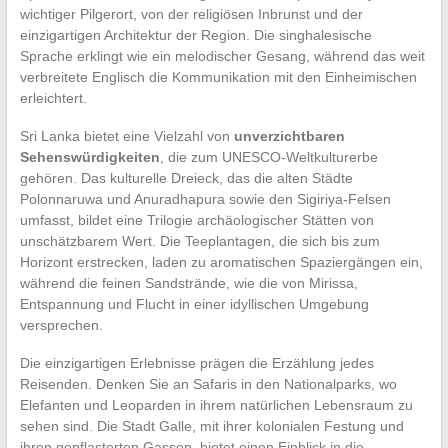
wichtiger Pilgerort, von der religiösen Inbrunst und der
einzigartigen Architektur der Region. Die singhalesische
Sprache erklingt wie ein melodischer Gesang, während das weit
verbreitete Englisch die Kommunikation mit den Einheimischen
erleichtert.
Sri Lanka bietet eine Vielzahl von
unverzichtbaren
Sehenswürdigkeiten
, die zum UNESCO-Weltkulturerbe
gehören. Das kulturelle Dreieck, das die alten Städte
Polonnaruwa und Anuradhapura sowie den Sigiriya-Felsen
umfasst, bildet eine Trilogie archäologischer Stätten von
unschätzbarem Wert. Die Teeplantagen, die sich bis zum
Horizont erstrecken, laden zu aromatischen Spaziergängen ein,
während die feinen Sandstrände, wie die von Mirissa,
Entspannung und Flucht in einer idyllischen Umgebung
versprechen.
Die einzigartigen Erlebnisse prägen die Erzählung jedes
Reisenden. Denken Sie an Safaris in den Nationalparks, wo
Elefanten und Leoparden in ihrem natürlichen Lebensraum zu
sehen sind. Die Stadt Galle, mit ihrer kolonialen Festung und
ihren gepflasterten Gassen, bietet einen Einblick in die