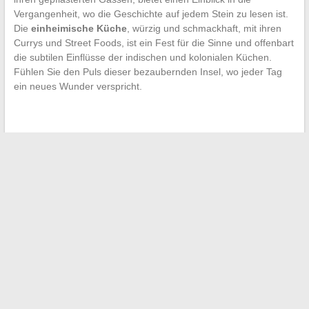
Vergangenheit, wo die Geschichte auf jedem Stein zu lesen ist.
Die
einheimische Küche
, würzig und schmackhaft, mit ihren
Currys und Street Foods, ist ein Fest für die Sinne und offenbart
die subtilen Einflüsse der indischen und kolonialen Küchen.
Fühlen Sie den Puls dieser bezaubernden Insel, wo jeder Tag
ein neues Wunder verspricht.
←
Die besten Sport-Streaming-Plattformen und ihre
Alternativen
Ein Blick auf das Privatleben der MotoGP-Piloten: Liebe,
Familie und Leidenschaft
→
Search