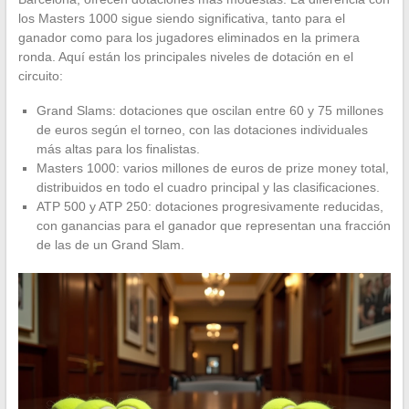
los Masters 1000 sigue siendo significativa, tanto para el
ganador como para los jugadores eliminados en la primera
ronda. Aquí están los principales niveles de dotación en el
circuito:
Grand Slams: dotaciones que oscilan entre 60 y 75 millones
de euros según el torneo, con las dotaciones individuales
más altas para los finalistas.
Masters 1000: varios millones de euros de prize money total,
distribuidos en todo el cuadro principal y las clasificaciones.
ATP 500 y ATP 250: dotaciones progresivamente reducidas,
con ganancias para el ganador que representan una fracción
de las de un Grand Slam.