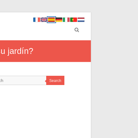
u jardín?
Search