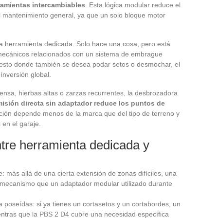
ramientas intercambiables
. Esta lógica modular reduce el
l mantenimiento general, ya que un solo bloque motor
a herramienta dedicada. Solo hace una cosa, pero está
mecánicos relacionados con un sistema de embrague
esto donde también se desea podar setos o desmochar, el
nversión global.
ensa, hierbas altas o zarzas recurrentes, la desbrozadora
misión directa sin adaptador reduce los puntos de
lección depende menos de la marca que del tipo de terreno y
en el garaje.
ntre herramienta dedicada y
: más allá de una cierta extensión de zonas difíciles, una
 mecanismo que un adaptador modular utilizado durante
 poseídas: si ya tienes un cortasetos y un cortabordes, un
ntras que la PBS 2 D4 cubre una necesidad específica