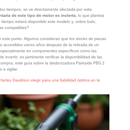
os tiempos, se ve directamente afectada por esta
taria de este tipo de motor es incierta
, lo que plantea
tiempo estará disponible este modelo y, sobre todo,
as compatibles?
n este punto. Algunos consideran que los stocks de piezas
o accesibles varios años después de la retirada de un
 especialmente en componentes específicos como las
de invertir, es pertinente verificar la disponibilidad de las
compra; este guía sobre la desbrozadora Parkside PBS 2
a vigilar.
arley Davidson elegir para una fiabilidad óptima en la