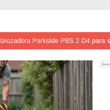
esbrozadora Parkside PBS 2 D4 para s