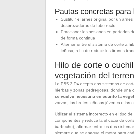
Pautas concretas para li
Sustituir el arnés original por un arné
desbrozadoras de tubo recto
Fraccionar las sesiones en períodos de
de forma continua
Alternar entre el sistema de corte a hi
leñosa, a fin de reducir los tirones t
Hilo de corte o cuchil
vegetación del terre
La PBS 2 D4 acepta dos sistemas de corte: 
hierbas y zonas pedregosas, donde una c
se vuelve necesaria en cuanto la vege
zarzas, los brotes leñosos jóvenes o las o
Utilizar el sistema incorrecto en el tipo 
componentes y reduce la eficacia de corte
barbecho), alternar entre los dos siste
siempre que se apague el motor para ca