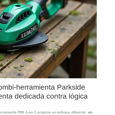
combi-herramienta Parkside
nta dedicada contra lógica
herramienta PBK 4-en-1 propone un enfoque diferente:
un