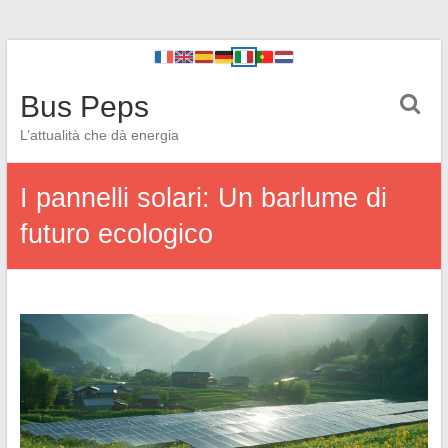
Bus Peps
L’attualità che dà energia
I pannelli solari: Un barlume di
futuro ecologico