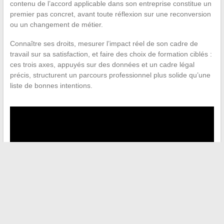
contenu de l’accord applicable dans son entreprise constitue un
premier pas concret, avant toute réflexion sur une reconversion
ou un changement de métier.
Connaître ses droits, mesurer l’impact réel de son cadre de
travail sur sa satisfaction, et faire des choix de formation ciblés :
ces trois axes, appuyés sur des données et un cadre légal
précis, structurent un parcours professionnel plus solide qu’une
liste de bonnes intentions.