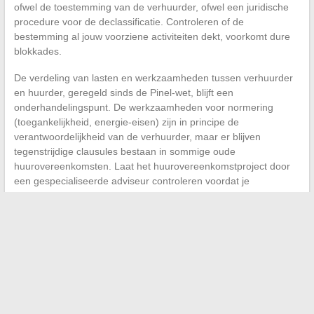
ofwel de toestemming van de verhuurder, ofwel een juridische
procedure voor de declassificatie. Controleren of de
bestemming al jouw voorziene activiteiten dekt, voorkomt dure
blokkades.
De verdeling van lasten en werkzaamheden tussen verhuurder
en huurder, geregeld sinds de Pinel-wet, blijft een
onderhandelingspunt. De werkzaamheden voor normering
(toegankelijkheid, energie-eisen) zijn in principe de
verantwoordelijkheid van de verhuurder, maar er blijven
tegenstrijdige clausules bestaan in sommige oude
huurovereenkomsten. Laat het huurovereenkomstproject door
een gespecialiseerde adviseur controleren voordat je
ondertekent; het is geen luxe, maar een elementaire
voorzorgsmaatregel.
De locatie van een bedrijf wordt bepaald door het kruisen van
lokale regelgeving, territoriale fiscaliteit en activiteitprojectie. Een
aantrekkelijke locatie op papier kan een belemmering worden
als de PLU, de huurovereenkomst of de CFE niet vooraf zijn
geanalyseerd. De nauwkeurigheid van de initiële instructie
bepaalt de speelruimte voor de daaropvolgende jaren.