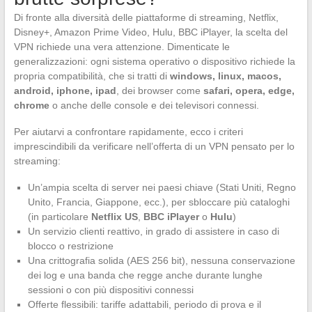
Di fronte alla diversità delle piattaforme di streaming, Netflix,
Disney+, Amazon Prime Video, Hulu, BBC iPlayer, la scelta del
VPN richiede una vera attenzione. Dimenticate le
generalizzazioni: ogni sistema operativo o dispositivo richiede la
propria compatibilità, che si tratti di
windows, linux, macos,
android, iphone, ipad
, dei browser come
safari, opera, edge,
chrome
o anche delle console e dei televisori connessi.
Per aiutarvi a confrontare rapidamente, ecco i criteri
imprescindibili da verificare nell’offerta di un VPN pensato per lo
streaming:
Un’ampia scelta di server nei paesi chiave (Stati Uniti, Regno
Unito, Francia, Giappone, ecc.), per sbloccare più cataloghi
(in particolare
Netflix US
,
BBC iPlayer
o
Hulu
)
Un servizio clienti reattivo, in grado di assistere in caso di
blocco o restrizione
Una crittografia solida (AES 256 bit), nessuna conservazione
dei log e una banda che regge anche durante lunghe
sessioni o con più dispositivi connessi
Offerte flessibili: tariffe adattabili, periodo di prova e il