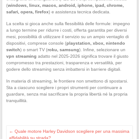
(
windows, linux, macos, android, iphone, ipad, chrome,
safari, opera, firefox
) e assistenza tecnica dedicata.
La scelta si gioca anche sulla flessibilità delle formule: impegno
a lungo termine per ridurre i costi, offerta garantita per diversi
mesi, possibilità di utilizzare il servizio su un ampio ventaglio di
dispositivi, comprese console (
playstation, xbox, nintendo
switch
) o smart TV (
roku, samsung
). Infine, selezionare un
vpn streaming
adatto nel 2025-2026 significa trovare il giusto
compromesso tra prestazioni, trasparenza e versatilità, per
godere dello streaming senza imbattersi in barriere digitali.
In materia di streaming, le frontiere non smettono di spostarsi.
Sta a ciascuno scegliere i propri strumenti per continuare a
guardare, senza mai sacrificare la propria libertà né la propria
tranquillità.
←
Quale motore Harley Davidson scegliere per una massima
affidabilità su strada?