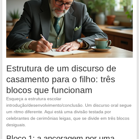
Estrutura de um discurso de
casamento para o filho: três
blocos que funcionam
Esqueça a estrutura escolar
introdução/desenvolvimento/conclusão. Um discurso oral segue
um ritmo diferente. Aqui está uma divisão testada por
celebrantes de cerimônias leigas, que se divide em três blocos
desiguais.
Bloco 1: a ancoragem por uma