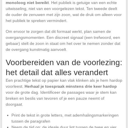
monoloog niet bereikt
. Het publiek is getuige van een echte
uitwisseling, niet van een voorgelezen tekst. Ten tweede deelt
de ouder de zenuwen met zijn zoon, wat de druk om alleen voor
het publiek te spreken vermindert.
Om ervoor te zorgen dat dit formaat werkt, plan samen de
overgangsmomenten. Een discreet signaal (een trefwoord, een
gebaar) stelt de zoon in staat om het over te nemen zonder dat
de overgang kunstmatig aanvoelt.
Voorbereiden van de voorlezing:
het detail dat alles verandert
Een prachtige tekst op papier kan vlak klinken als je hem hardop
voorleest.
Herhaal je toespraak minstens drie keer hardop
voor de grote dag. Identificeer de passages waar je stem kan
breken en beslis van tevoren of je een pauze neemt of
doorgaat.
Print de tekst in grote letters, met ademhalingsmarkeringen
tussen de paragrafen
Neem de tijd op: de ideale duur ligt tussen de twee en vier